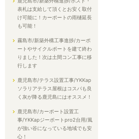
鹿児島市/新築外構進捗/ポスト・
表札は支給して頂くとお安く取付
け可能に！カーポートの雨樋延長
も可能！
霧島市/新築外構工事進捗/カーポ
ートやサイクルポートを建て終わ
りました！次は土間コン工事に移
行します
鹿児島市/テラス設置工事/YKKap
ソラリアテラス屋根はコスパも良
く灰が降る鹿児島にはオススメ！
鹿児島市/カーポート設置工
事/YKKapジーポートpro2台用/風
が強い谷になっている地域でも安
心！