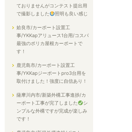
ておりませんがコンテスト提出用
で撮影しました
照明も良い感じ
姶良市/カーポート設置工
事/YKKapアリュース1台用/コスパ
最強のポリカ屋根カーポートで
す！
鹿児島市/カーポート設置工
事/YKKapジーポートpro3台用を
取付けました！強度に自信あり！
薩摩川内市/新築外構工事進捗/カ
ーポート工事が完了しました
シ
ンプルな外構ですが完成が楽しみ
です！