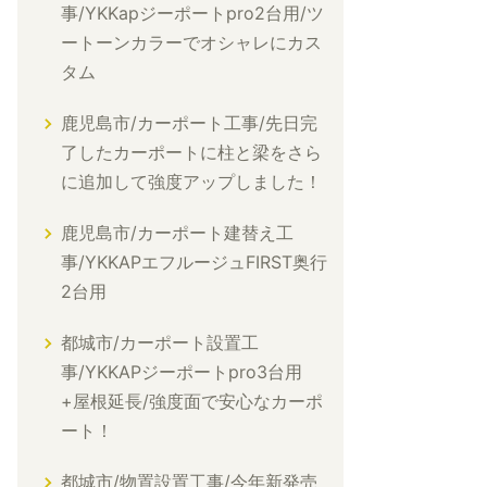
事/YKKapジーポートpro2台用/ツ
ートーンカラーでオシャレにカス
タム
鹿児島市/カーポート工事/先日完
了したカーポートに柱と梁をさら
に追加して強度アップしました！
鹿児島市/カーポート建替え工
事/YKKAPエフルージュFIRST奥行
2台用
都城市/カーポート設置工
事/YKKAPジーポートpro3台用
+屋根延長/強度面で安心なカーポ
ート！
都城市/物置設置工事/今年新発売