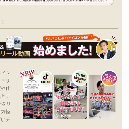
た！
やイン
ステリ
績や仕
んとす
子をリ
お気軽
ぜひチ