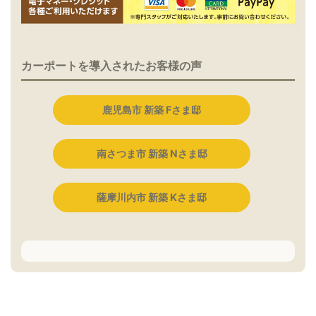
カーポートを導入されたお客様の声
鹿児島市 新築 Fさま邸
南さつま市 新築 Nさま邸
薩摩川内市 新築 Kさま邸