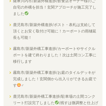
薩摩川内市/新築外構進捗/飲食店オーナー様のご
自宅の外構を担当！玄関アプローチが施工完了し
ました
鹿児島市/新築外構進捗/ポスト・表札は支給して
頂くとお安く取付け可能に！カーポートの雨樋延
長も可能！
霧島市/新築外構工事進捗/カーポートやサイクル
ポートを建て終わりました！次は土間コン工事に
移行します
霧島市/新築外構工事進捗/お庭のタイルデッキが
完成しました！玄関側から出入りができるお庭で
す
‍♂
鹿児島市/新築外構工事進捗/駐車場の土間コンク
リート打設完了しました
/残すは微調整と仕上げ