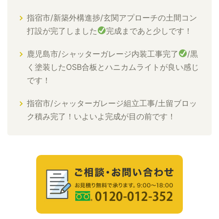
指宿市/新築外構進捗/玄関アプローチの土間コン
打設が完了しました
完成まであと少しです！
鹿児島市/シャッターガレージ内装工事完了
/黒
く塗装したOSB合板とハニカムライトが良い感じ
です！
指宿市/シャッターガレージ組立工事/土留ブロッ
ク積み完了！いよいよ完成が目の前です！