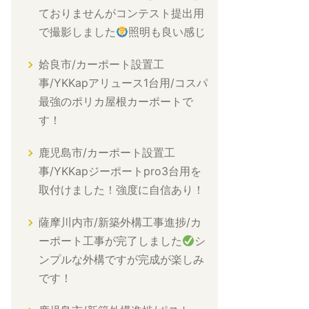
ておりませんがコンテスト提出用
で撮影しました
照明も良い感じ
姶良市/カーポート設置工
事/YKKapアリュース1台用/コスパ
最強のポリカ屋根カーポートで
す！
鹿児島市/カーポート設置工
事/YKKapジーポートpro3台用を
取付けました！強度に自信あり！
薩摩川内市/新築外構工事進捗/カ
ーポート工事が完了しました
シ
ンプルな外構ですが完成が楽しみ
です！