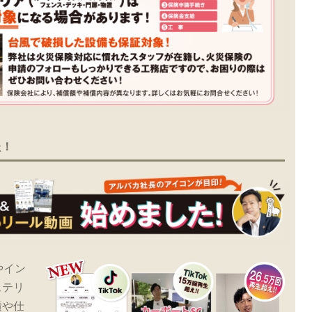
た！
やイン
ステリ
績や仕