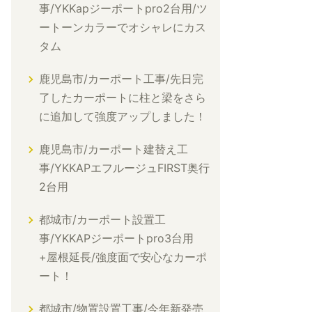
事/YKKapジーポートpro2台用/ツ
ートーンカラーでオシャレにカス
タム
鹿児島市/カーポート工事/先日完
了したカーポートに柱と梁をさら
に追加して強度アップしました！
鹿児島市/カーポート建替え工
事/YKKAPエフルージュFIRST奥行
2台用
都城市/カーポート設置工
事/YKKAPジーポートpro3台用
+屋根延長/強度面で安心なカーポ
ート！
都城市/物置設置工事/今年新発売