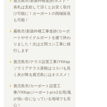
鹿児島市/新築外構進捗/ポスト・
表札は支給して頂くとお安く取付
け可能に！カーポートの雨樋延長
も可能！
霧島市/新築外構工事進捗/カーポ
ートやサイクルポートを建て終わ
りました！次は土間コン工事に移
行します
鹿児島市/テラス設置工事/YKKap
ソラリアテラス屋根はコスパも良
く灰が降る鹿児島にはオススメ！
鹿児島市/カーポート設置工
事/YKKapジーポートpro2台用/風
が強い谷になっている地域でも安
心！