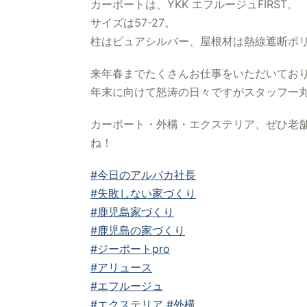
カーポートは、YKK エフルージュFIRST。
サイズは57-27。
柱はピュアシルバー、屋根材は熱線遮断ポ
来年春までたくさんお仕事をいただいてお
年末に向けて怒涛の日々ですがスタッフ一
カーポート・外構・エクステリア、ぜひ老舗
ね！
#今日のアルパカ社長
#失敗しない家づくり
#鹿児島家づくり
#鹿児島の家づくり
#ジーポートpro
#アリュース
#エフルージュ
#エクステリア
#外構