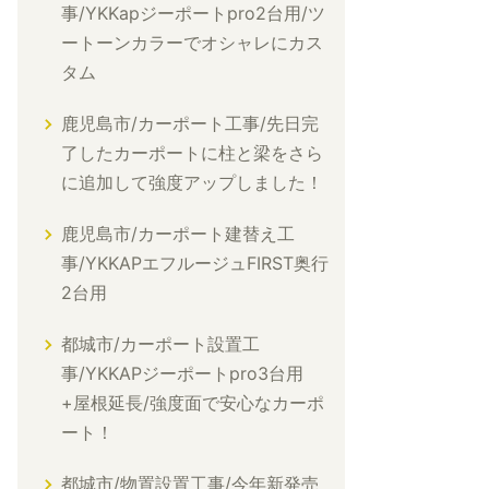
事/YKKapジーポートpro2台用/ツ
ートーンカラーでオシャレにカス
タム
鹿児島市/カーポート工事/先日完
了したカーポートに柱と梁をさら
に追加して強度アップしました！
鹿児島市/カーポート建替え工
事/YKKAPエフルージュFIRST奥行
2台用
都城市/カーポート設置工
事/YKKAPジーポートpro3台用
+屋根延長/強度面で安心なカーポ
ート！
都城市/物置設置工事/今年新発売