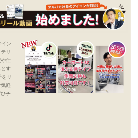
やイン
ステリ
績や仕
んとす
子をリ
お気軽
ぜひチ