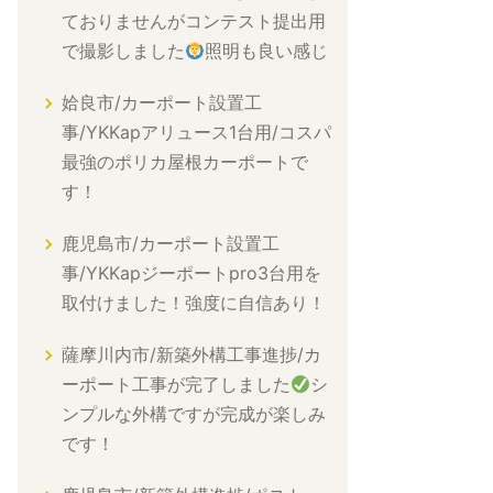
ておりませんがコンテスト提出用
で撮影しました
照明も良い感じ
姶良市/カーポート設置工
事/YKKapアリュース1台用/コスパ
最強のポリカ屋根カーポートで
す！
鹿児島市/カーポート設置工
事/YKKapジーポートpro3台用を
取付けました！強度に自信あり！
薩摩川内市/新築外構工事進捗/カ
ーポート工事が完了しました
シ
ンプルな外構ですが完成が楽しみ
です！