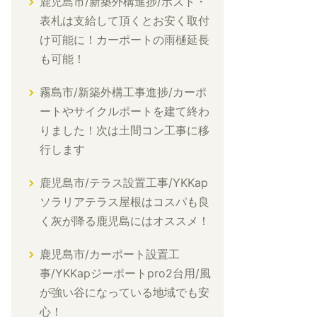
鹿児島市/新築外構進捗/ポスト・
表札は支給して頂くとお安く取付
け可能に！カーポートの雨樋延長
も可能！
霧島市/新築外構工事進捗/カーポ
ートやサイクルポートを建て終わ
りました！次は土間コン工事に移
行します
鹿児島市/テラス設置工事/YKKap
ソラリアテラス屋根はコスパも良
く灰が降る鹿児島にはオススメ！
鹿児島市/カーポート設置工
事/YKKapジーポートpro2台用/風
が強い谷になっている地域でも安
心！