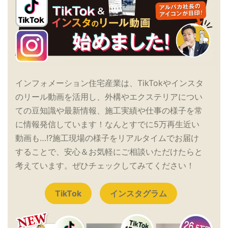
インフォメーション住宅産業は、TikTokやインスタ
のリール動画を活用し、外構やエクステリアについ
ての豆知識や最新情報、施工実績や仕事の様子を常
に情報発信しています！なんとすでに5万再生近い
動画も…!?施工現場の様子をリアルタイムでお届け
することで、安心＆お気軽にご相談いただけたらと
考えています。ぜひチェックしてみてください！
TikTok
インスタグラム