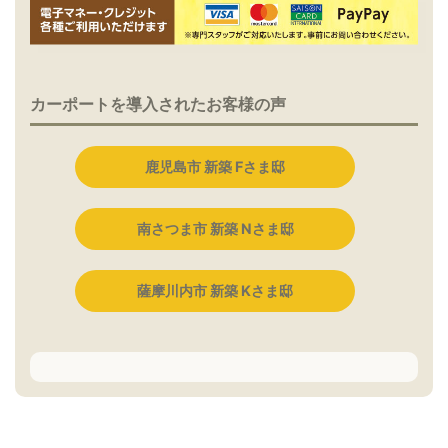
カーポートを導入されたお客様の声
鹿児島市 新築 Fさま邸
南さつま市 新築 Nさま邸
薩摩川内市 新築 Kさま邸