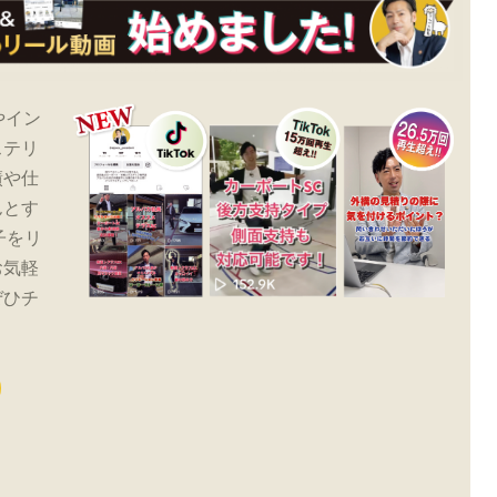
やイン
ステリ
績や仕
んとす
子をリ
お気軽
ぜひチ