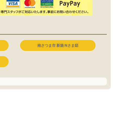
南さつま市 新築 Nさま邸