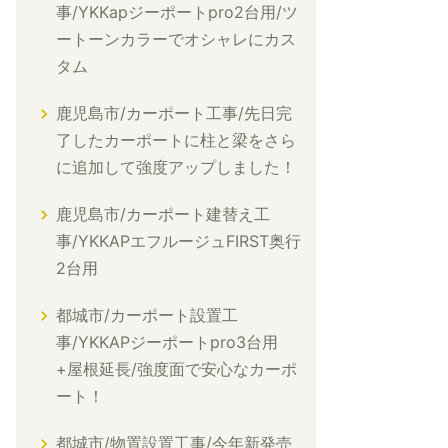
事/YKKapジーポートpro2台用/ツ
ートーンカラーでオシャレにカス
タム
鹿児島市/カーポート工事/先日完
了したカーポートに柱と梁をさら
に追加して強度アップしました！
鹿児島市/カーポート建替え工
事/YKKAPエフルージュFIRST奥行
2台用
都城市/カーポート設置工
事/YKKAPジーポートpro3台用
+屋根延長/強度面で安心なカーポ
ート！
都城市/物置設置工事/今年新発売