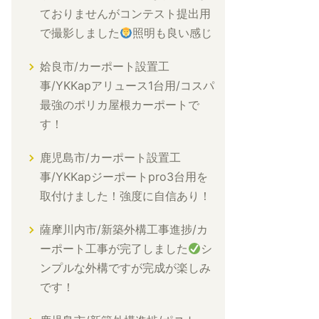
ておりませんがコンテスト提出用
で撮影しました
照明も良い感じ
姶良市/カーポート設置工
事/YKKapアリュース1台用/コスパ
最強のポリカ屋根カーポートで
す！
鹿児島市/カーポート設置工
事/YKKapジーポートpro3台用を
取付けました！強度に自信あり！
薩摩川内市/新築外構工事進捗/カ
ーポート工事が完了しました
シ
ンプルな外構ですが完成が楽しみ
です！