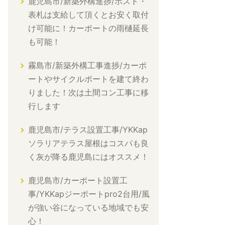
鹿児島市/新築外構進捗/ポスト・
表札は支給して頂くとお安く取付
け可能に！カーポートの雨樋延長
も可能！
霧島市/新築外構工事進捗/カーポ
ートやサイクルポートを建て終わ
りました！次は土間コン工事に移
行します
鹿児島市/テラス設置工事/YKKap
ソラリアテラス屋根はコスパも良
く灰が降る鹿児島にはオススメ！
鹿児島市/カーポート設置工
事/YKKapジーポートpro2台用/風
が強い谷になっている地域でも安
心！