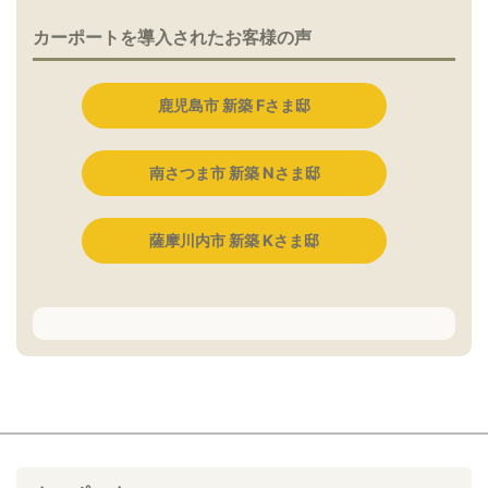
カーポートを導入されたお客様の声
鹿児島市 新築 Fさま邸
南さつま市 新築 Nさま邸
薩摩川内市 新築 Kさま邸