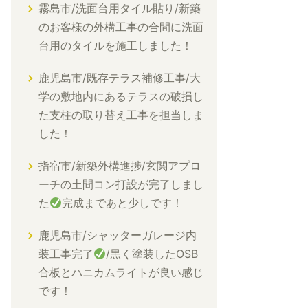
霧島市/洗面台用タイル貼り/新築
のお客様の外構工事の合間に洗面
台用のタイルを施工しました！
鹿児島市/既存テラス補修工事/大
学の敷地内にあるテラスの破損し
た支柱の取り替え工事を担当しま
した！
指宿市/新築外構進捗/玄関アプロ
ーチの土間コン打設が完了しまし
た
完成まであと少しです！
鹿児島市/シャッターガレージ内
装工事完了
/黒く塗装したOSB
合板とハニカムライトが良い感じ
です！