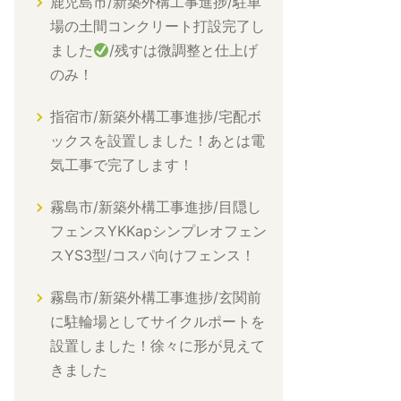
鹿児島市/新築外構工事進捗/駐車
場の土間コンクリート打設完了し
ました
/残すは微調整と仕上げ
のみ！
指宿市/新築外構工事進捗/宅配ボ
ックスを設置しました！あとは電
気工事で完了します！
霧島市/新築外構工事進捗/目隠し
フェンスYKKapシンプレオフェン
スYS3型/コスパ向けフェンス！
霧島市/新築外構工事進捗/玄関前
に駐輪場としてサイクルポートを
設置しました！徐々に形が見えて
きました