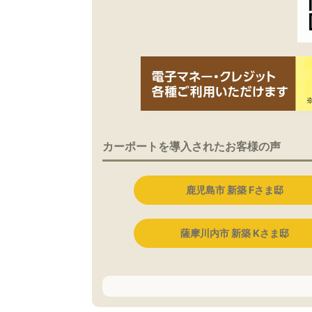
カーポートを導入されたお客様の声
鹿児島市 新築 Fさま邸
薩摩川内市 新築 Kさま邸