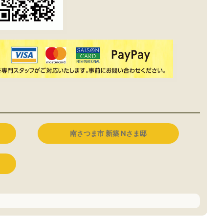
南さつま市 新築 Nさま邸