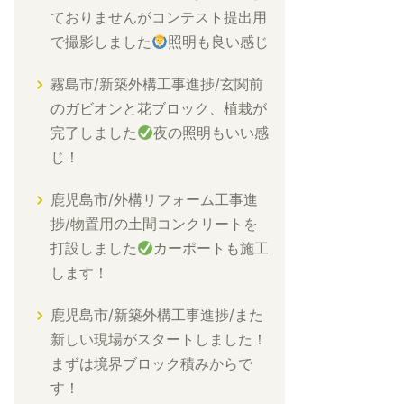
ておりませんがコンテスト提出用
で撮影しました
照明も良い感じ
霧島市/新築外構工事進捗/玄関前
のガビオンと花ブロック、植栽が
完了しました
夜の照明もいい感
じ！
鹿児島市/外構リフォーム工事進
捗/物置用の土間コンクリートを
打設しました
カーポートも施工
します！
鹿児島市/新築外構工事進捗/また
新しい現場がスタートしました！
まずは境界ブロック積みからで
す！