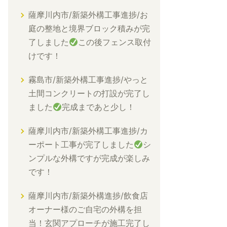
薩摩川内市/新築外構工事進捗/お
庭の整地と境界ブロック積みが完
了しました
この後フェンス取付
けです！
霧島市/新築外構工事進捗/やっと
土間コンクリートの打設が完了し
ました
完成まであと少し！
薩摩川内市/新築外構工事進捗/カ
ーポート工事が完了しました
シ
ンプルな外構ですが完成が楽しみ
です！
薩摩川内市/新築外構進捗/飲食店
オーナー様のご自宅の外構を担
当！玄関アプローチが施工完了し