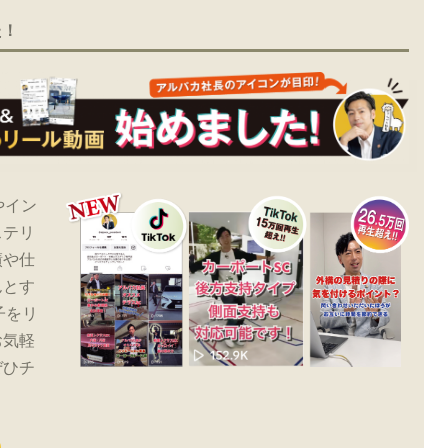
た！
やイン
ステリ
績や仕
んとす
子をリ
お気軽
ぜひチ