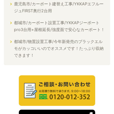
鹿児島市/カーポート建替え工事/YKKAPエフルー
ジュFIRST奥行2台用
都城市/カーポート設置工事/YKKAPジーポート
pro3台用+屋根延長/強度面で安心なカーポート！
都城市/物置設置工事/今年新発売のブラックエル
モがカッコいいのでオススメです！たっぷり収納
できます！