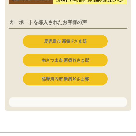
カーポートを導入されたお客様の声
鹿児島市 新築 Fさま邸
南さつま市 新築 Nさま邸
薩摩川内市 新築 Kさま邸