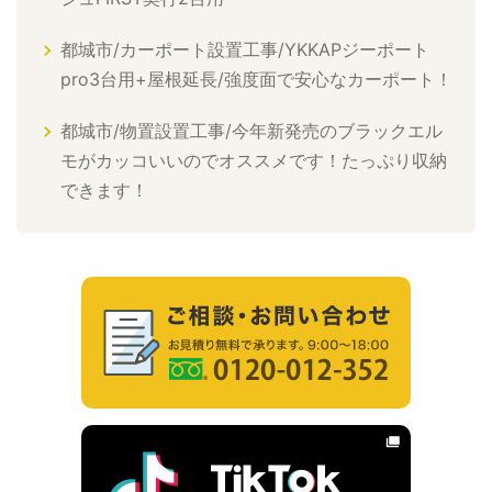
都城市/カーポート設置工事/YKKAPジーポート
pro3台用+屋根延長/強度面で安心なカーポート！
都城市/物置設置工事/今年新発売のブラックエル
モがカッコいいのでオススメです！たっぷり収納
できます！