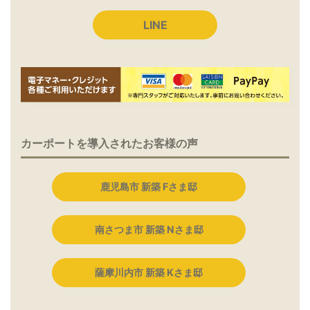
LINE
カーポートを導入されたお客様の声
鹿児島市 新築 Fさま邸
南さつま市 新築 Nさま邸
薩摩川内市 新築 Kさま邸