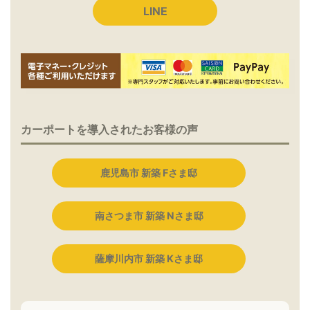
LINE
カーポートを導入されたお客様の声
鹿児島市 新築 Fさま邸
南さつま市 新築 Nさま邸
薩摩川内市 新築 Kさま邸