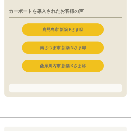
カーポートを導入されたお客様の声
鹿児島市 新築 Fさま邸
南さつま市 新築 Nさま邸
薩摩川内市 新築 Kさま邸