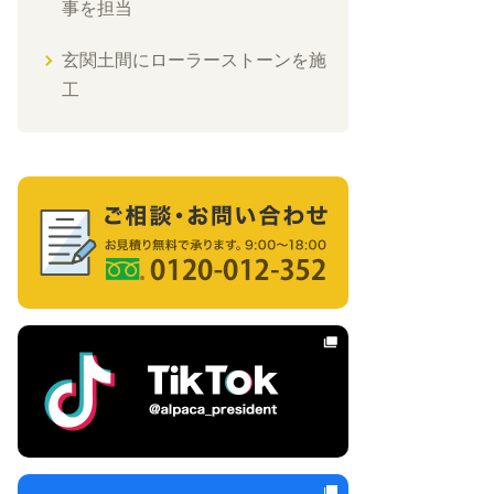
事を担当
玄関土間にローラーストーンを施
工