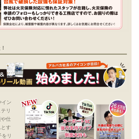
た！
やイン
ステリ
績や仕
んとす
子をリ