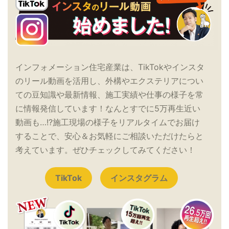
インフォメーション住宅産業は、TikTokやインスタ
のリール動画を活用し、外構やエクステリアについ
ての豆知識や最新情報、施工実績や仕事の様子を常
に情報発信しています！なんとすでに5万再生近い
動画も…!?施工現場の様子をリアルタイムでお届け
することで、安心＆お気軽にご相談いただけたらと
考えています。ぜひチェックしてみてください！
TikTok
インスタグラム