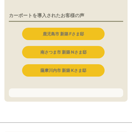
カーポートを導入されたお客様の声
鹿児島市 新築 Fさま邸
南さつま市 新築 Nさま邸
薩摩川内市 新築 Kさま邸