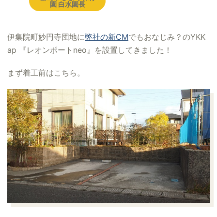
園 白水園長
伊集院町妙円寺団地に
弊社の新CM
でもおなじみ？のYKK
ap 『レオンポートneo』を設置してきました！
まず着工前はこちら。