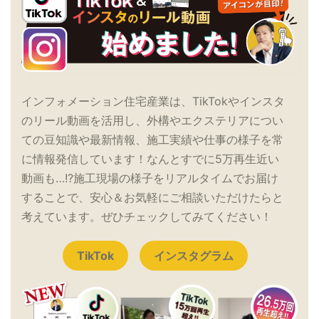
インフォメーション住宅産業は、TikTokやインスタ
のリール動画を活用し、外構やエクステリアについ
ての豆知識や最新情報、施工実績や仕事の様子を常
に情報発信しています！なんとすでに5万再生近い
動画も…!?施工現場の様子をリアルタイムでお届け
することで、安心＆お気軽にご相談いただけたらと
考えています。ぜひチェックしてみてください！
TikTok
インスタグラム