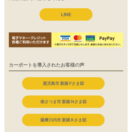
LINE
カーポートを導入されたお客様の声
鹿児島市 新築 Fさま邸
南さつま市 新築 Nさま邸
薩摩川内市 新築 Kさま邸