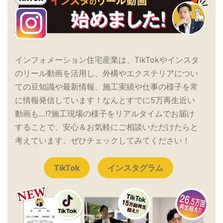
インフォメーション住宅産業は、TikTokやインスタ
のリール動画を活用し、外構やエクステリアについ
ての豆知識や最新情報、施工実績や仕事の様子を常
に情報発信しています！なんとすでに5万再生近い
動画も…!?施工現場の様子をリアルタイムでお届け
することで、安心＆お気軽にご相談いただけたらと
考えています。ぜひチェックしてみてください！
TikTok
インスタグラム