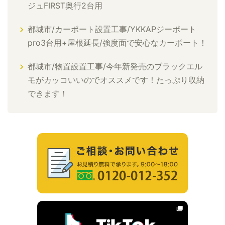
ジュFIRST奥行2台用
都城市/カーポート設置工事/YKKAPジーポート
pro3台用+屋根延長/強度面で安心なカーポート！
都城市/物置設置工事/今年新発売のブラックエル
モがカッコいいのでオススメです！たっぷり収納
できます！