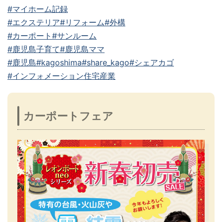
#マイホーム記録
#エクステリア
#リフォーム
#外構
#カーポート
#サンルーム
#鹿児島子育て
#鹿児島ママ
#鹿児島
#kagoshima
#share_kago
#シェアカゴ
#インフォメーション住宅産業
カーポートフェア