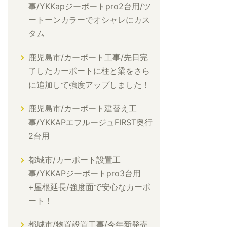
事/YKKapジーポートpro2台用/ツ
ートーンカラーでオシャレにカス
タム
鹿児島市/カーポート工事/先日完
了したカーポートに柱と梁をさら
に追加して強度アップしました！
鹿児島市/カーポート建替え工
事/YKKAPエフルージュFIRST奥行
2台用
都城市/カーポート設置工
事/YKKAPジーポートpro3台用
+屋根延長/強度面で安心なカーポ
ート！
都城市/物置設置工事/今年新発売