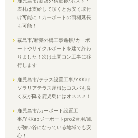
鹿児島市/新築外構進捗/ポスト・
表札は支給して頂くとお安く取付
け可能に！カーポートの雨樋延長
も可能！
霧島市/新築外構工事進捗/カーポ
ートやサイクルポートを建て終わ
りました！次は土間コン工事に移
行します
鹿児島市/テラス設置工事/YKKap
ソラリアテラス屋根はコスパも良
く灰が降る鹿児島にはオススメ！
鹿児島市/カーポート設置工
事/YKKapジーポートpro2台用/風
が強い谷になっている地域でも安
心！