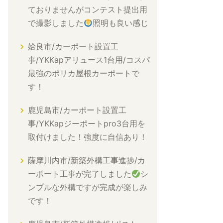
ておりませんがコンテスト提出用
で撮影しました
照明も良い感じ
姶良市/カーポート設置工
事/YKKapアリュース1台用/コスパ
最強のポリカ屋根カーポートで
す！
鹿児島市/カーポート設置工
事/YKKapジーポートpro3台用を
取付けました！強度に自信あり！
薩摩川内市/新築外構工事進捗/カ
ーポート工事が完了しました
シ
ンプルな外構ですが完成が楽しみ
です！