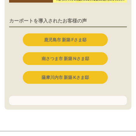
カーポートを導入されたお客様の声
鹿児島市 新築 Fさま邸
南さつま市 新築 Nさま邸
薩摩川内市 新築 Kさま邸