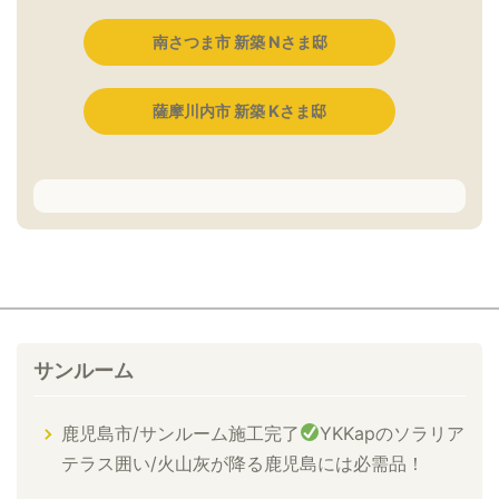
南さつま市 新築 Nさま邸
薩摩川内市 新築 Kさま邸
サンルーム
鹿児島市/サンルーム施工完了
YKKapのソラリア
テラス囲い/火山灰が降る鹿児島には必需品！