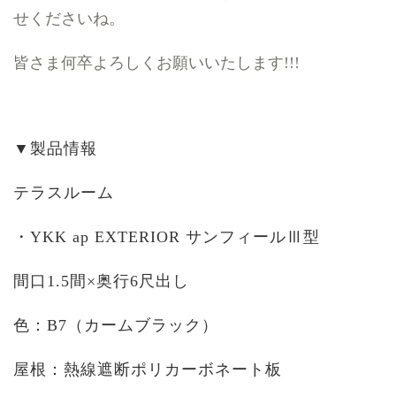
せくださいね。
皆さま何卒よろしくお願いいたします
!!!
▼製品情報
テラスルーム
・
YKK ap EXTERIOR
サンフィールⅢ型
間口
1.5
間×奥行
6
尺出し
色：
B7
（カームブラック）
屋根：熱線遮断ポリカーボネート板