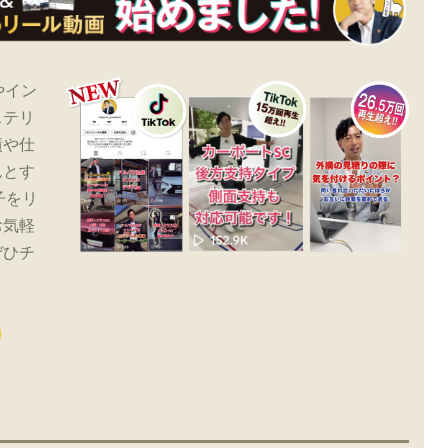
やイン
ステリ
績や仕
んとす
子をリ
お気軽
ぜひチ