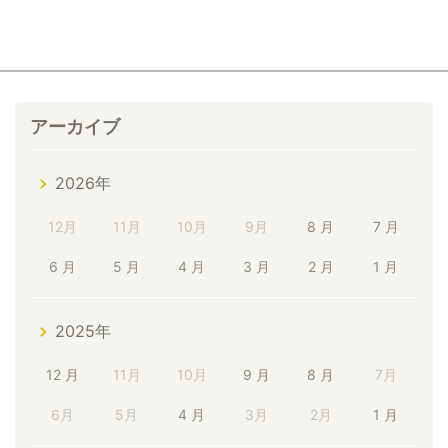
アーカイブ
2026年
12月
11月
10月
9月
8 月
7 月
6 月
5 月
4 月
3 月
2 月
1 月
2025年
12 月
11月
10月
9 月
8 月
7月
6月
5月
4 月
3月
2月
1 月