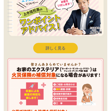
詳しく見る