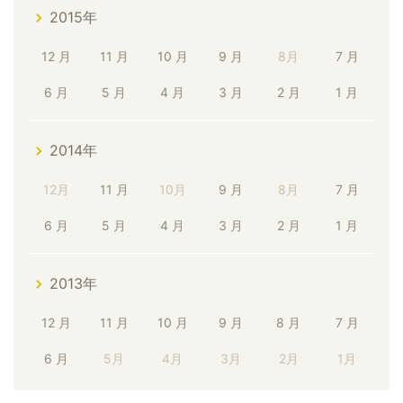
2015年
12 月
11 月
10 月
9 月
8月
7 月
6 月
5 月
4 月
3 月
2 月
1 月
2014年
12月
11 月
10月
9 月
8月
7 月
6 月
5 月
4 月
3 月
2 月
1 月
2013年
12 月
11 月
10 月
9 月
8 月
7 月
6 月
5月
4月
3月
2月
1月