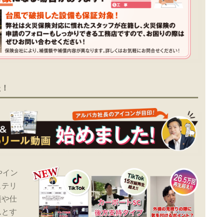
た！
やイン
ステリ
績や仕
んとす