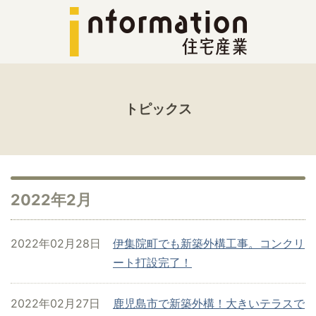
トピックス
2022年2月
2022年02月28日
伊集院町でも新築外構工事。コンクリ
ート打設完了！
2022年02月27日
鹿児島市で新築外構！大きいテラスで