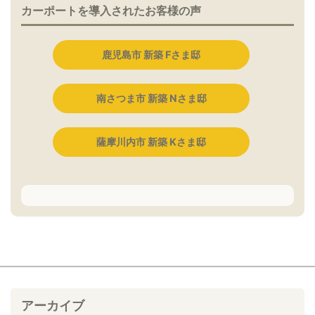
カーポートを導入されたお客様の声
鹿児島市 新築 Fさま邸
南さつま市 新築 Nさま邸
薩摩川内市 新築 Kさま邸
アーカイブ