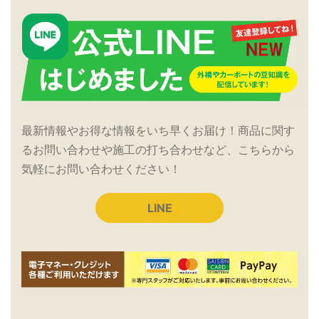
最新情報やお得な情報をいち早くお届け！商品に関す
るお問い合わせや施工の打ち合わせなど、こちらから
気軽にお問い合わせください！
LINE