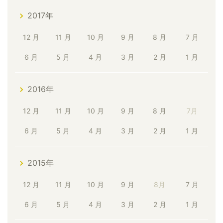
2017年
12 月
11 月
10 月
9 月
8 月
7 月
6 月
5 月
4 月
3 月
2 月
1 月
2016年
12 月
11 月
10 月
9 月
8 月
7月
6 月
5 月
4 月
3 月
2 月
1 月
2015年
12 月
11 月
10 月
9 月
8月
7 月
6 月
5 月
4 月
3 月
2 月
1 月