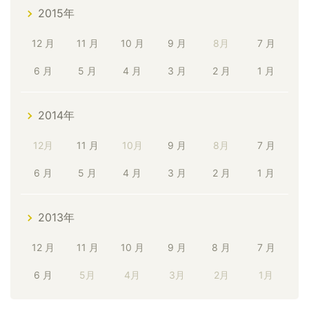
2015年
12 月
11 月
10 月
9 月
8月
7 月
6 月
5 月
4 月
3 月
2 月
1 月
2014年
12月
11 月
10月
9 月
8月
7 月
6 月
5 月
4 月
3 月
2 月
1 月
2013年
12 月
11 月
10 月
9 月
8 月
7 月
6 月
5月
4月
3月
2月
1月