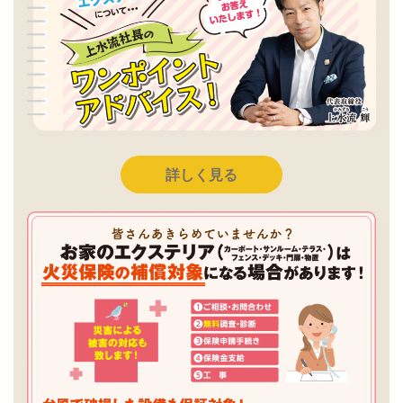
詳しく見る