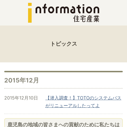
トピックス
2015年12月
2015年12月10日
【潜入調査！】TOTOのシステムバス
がリニューアルしたってよ
鹿児島の地域の皆さまへの貢献のために私たちは