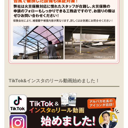
TikTok&インスタのリール動画始めました！