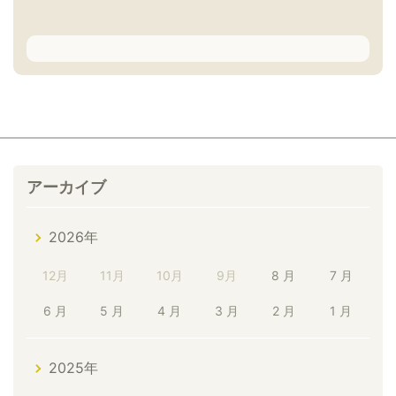
アーカイブ
2026年
12月
11月
10月
9月
8 月
7 月
6 月
5 月
4 月
3 月
2 月
1 月
2025年