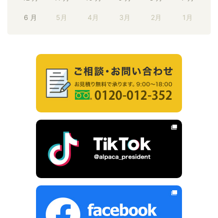
6 月
5月
4月
3月
2月
1月