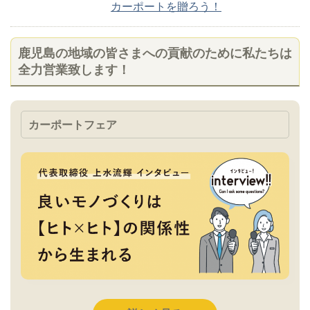
カーポートを贈ろう！
鹿児島の地域の皆さまへの貢献のために私たちは
全力営業致します！
カーポートフェア