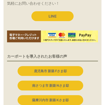
気軽にお問い合わせください！
LINE
カーポートを導入されたお客様の声
鹿児島市 新築 Fさま邸
南さつま市 新築 Nさま邸
薩摩川内市 新築 Kさま邸