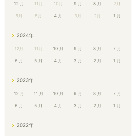
12 月
11月
10月
9 月
8 月
7月
6月
5月
4 月
3月
2月
1 月
2024年
12月
11月
10 月
9 月
8 月
7 月
6 月
5 月
4 月
3 月
2 月
1 月
2023年
12 月
11 月
10 月
9 月
8 月
7 月
6 月
5 月
4 月
3 月
2 月
1 月
2022年