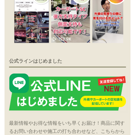
公式ラインはじめました
最新情報やお得な情報をいち早くお届け！商品に関す
るお問い合わせや施工の打ち合わせなど、こちらから