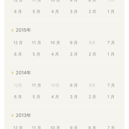
6 月
5 月
4 月
3 月
2 月
1 月
2015年
12 月
11 月
10 月
9 月
8月
7 月
6 月
5 月
4 月
3 月
2 月
1 月
2014年
12月
11 月
10月
9 月
8月
7 月
6 月
5 月
4 月
3 月
2 月
1 月
2013年
12 月
11 月
10 月
9 月
8 月
7 月