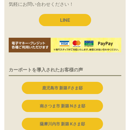
気軽にお問い合わせください！
LINE
カーポートを導入されたお客様の声
鹿児島市 新築 Fさま邸
南さつま市 新築 Nさま邸
薩摩川内市 新築 Kさま邸