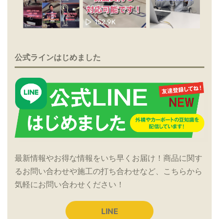
公式ラインはじめました
最新情報やお得な情報をいち早くお届け！商品に関す
るお問い合わせや施工の打ち合わせなど、こちらから
気軽にお問い合わせください！
LINE