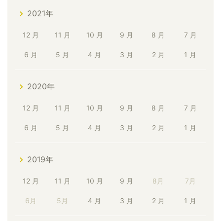
2021年
12 月
11 月
10 月
9 月
8 月
7 月
6 月
5 月
4 月
3 月
2 月
1 月
2020年
12 月
11 月
10 月
9 月
8 月
7 月
6 月
5 月
4 月
3 月
2 月
1 月
2019年
12 月
11 月
10 月
9 月
8月
7月
6月
5月
4 月
3 月
2 月
1 月