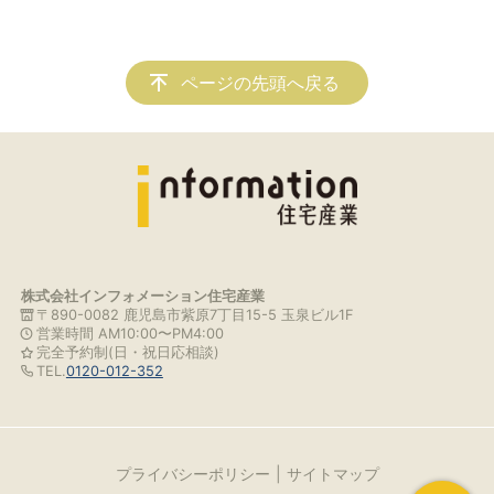
ページの先頭へ戻る
株式会社インフォメーション住宅産業
〒890-0082 鹿児島市紫原7丁目15-5 玉泉ビル1F
営業時間 AM10:00〜PM4:00
完全予約制(日・祝日応相談)
TEL.
0120-012-352
プライバシーポリシー
サイトマップ