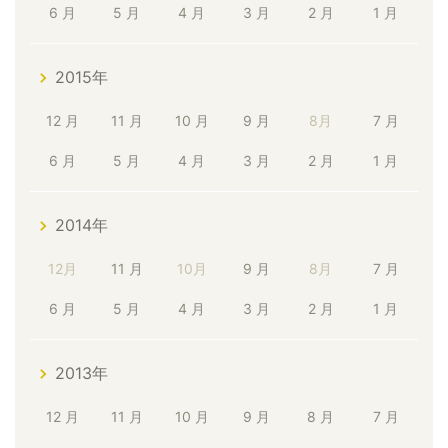
6 月
5 月
4 月
3 月
2 月
1 月
2015年
12 月
11 月
10 月
9 月
8月
7 月
6 月
5 月
4 月
3 月
2 月
1 月
2014年
12月
11 月
10月
9 月
8月
7 月
6 月
5 月
4 月
3 月
2 月
1 月
2013年
12 月
11 月
10 月
9 月
8 月
7 月