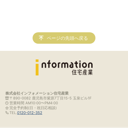
ページの先頭へ戻る
株式会社インフォメーション住宅産業
〒890-0082 鹿児島市紫原7丁目15-5 玉泉ビル1F
営業時間 AM10:00〜PM4:00
完全予約制(日・祝日応相談)
TEL.
0120-012-352