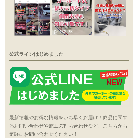
公式ラインはじめました
最新情報やお得な情報をいち早くお届け！商品に関す
るお問い合わせや施工の打ち合わせなど、こちらから
気軽にお問い合わせください！