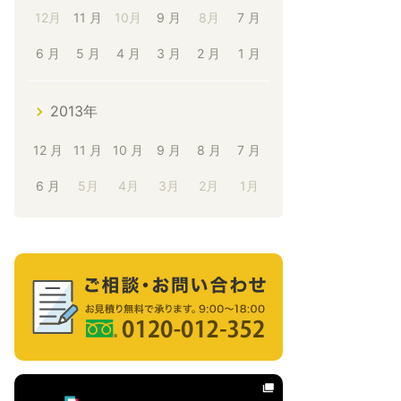
12月
11 月
10月
9 月
8月
7 月
6 月
5 月
4 月
3 月
2 月
1 月
2013年
12 月
11 月
10 月
9 月
8 月
7 月
6 月
5月
4月
3月
2月
1月