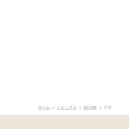
ホーム
トピックス
2013年
11月