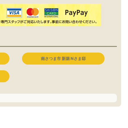
南さつま市 新築 Nさま邸