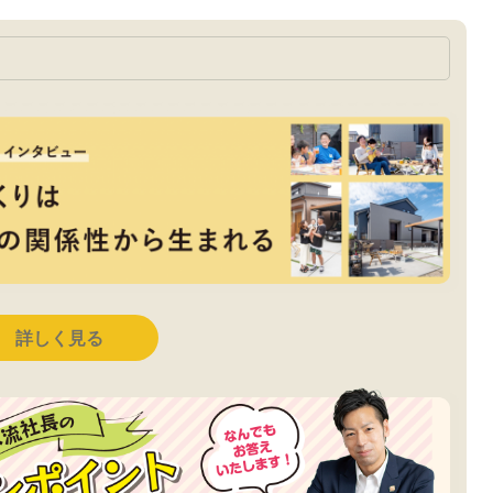
詳しく見る