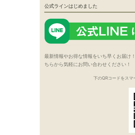
公式ラインはじめました
最新情報やお得な情報をいち早くお届け
ちらから気軽にお問い合わせください！
下のQRコードをスマ