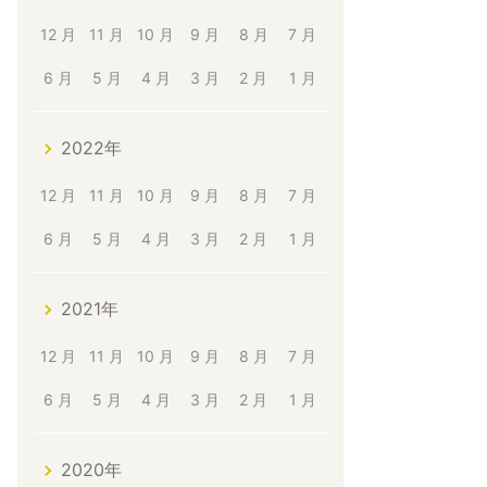
12 月
11 月
10 月
9 月
8 月
7 月
6 月
5 月
4 月
3 月
2 月
1 月
2022年
12 月
11 月
10 月
9 月
8 月
7 月
6 月
5 月
4 月
3 月
2 月
1 月
2021年
12 月
11 月
10 月
9 月
8 月
7 月
6 月
5 月
4 月
3 月
2 月
1 月
2020年