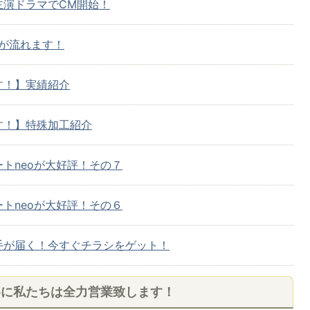
主演ドラマでCM開始！
Mが流れます！
す！】実績紹介
す！】特殊加工紹介
トneoが大好評！その７
トneoが大好評！その６
手が届く！今すぐチラシをゲット！
めに私たちは全力営業致します！