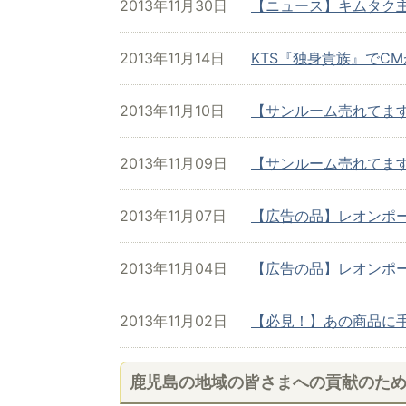
2013年11月30日
【ニュース】キムタク
2013年11月14日
KTS『独身貴族』でC
2013年11月10日
【サンルーム売れてま
2013年11月09日
【サンルーム売れてま
2013年11月07日
【広告の品】レオンポー
2013年11月04日
【広告の品】レオンポー
2013年11月02日
【必見！】あの商品に
鹿児島の地域の皆さまへの貢献のた