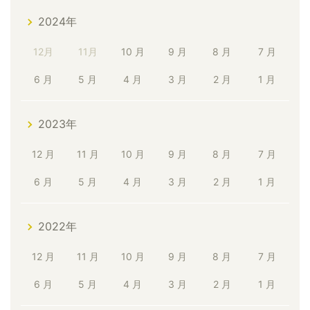
2024年
12月
11月
10 月
9 月
8 月
7 月
6 月
5 月
4 月
3 月
2 月
1 月
2023年
12 月
11 月
10 月
9 月
8 月
7 月
6 月
5 月
4 月
3 月
2 月
1 月
2022年
12 月
11 月
10 月
9 月
8 月
7 月
6 月
5 月
4 月
3 月
2 月
1 月