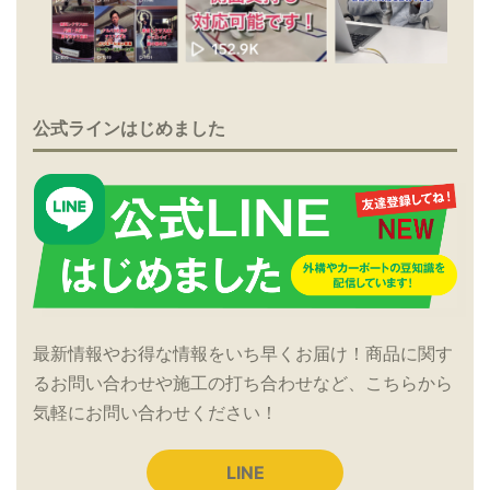
公式ラインはじめました
最新情報やお得な情報をいち早くお届け！商品に関す
るお問い合わせや施工の打ち合わせなど、こちらから
気軽にお問い合わせください！
LINE