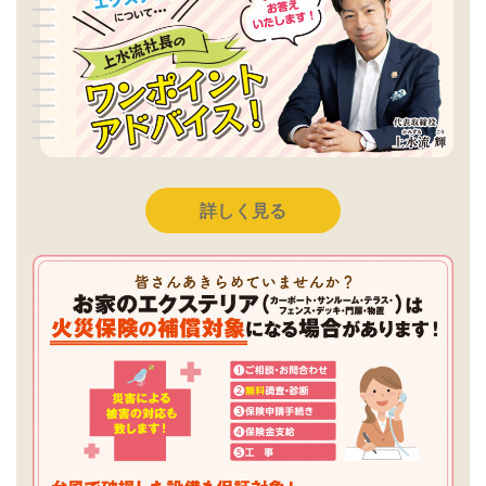
詳しく見る