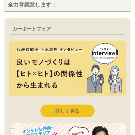
全力営業致します！
カーポートフェア
詳しく見る