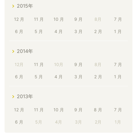
2015年
12 月
11 月
10 月
9 月
8月
7 月
6 月
5 月
4 月
3 月
2 月
1 月
2014年
12月
11 月
10月
9 月
8月
7 月
6 月
5 月
4 月
3 月
2 月
1 月
2013年
12 月
11 月
10 月
9 月
8 月
7 月
6 月
5月
4月
3月
2月
1月