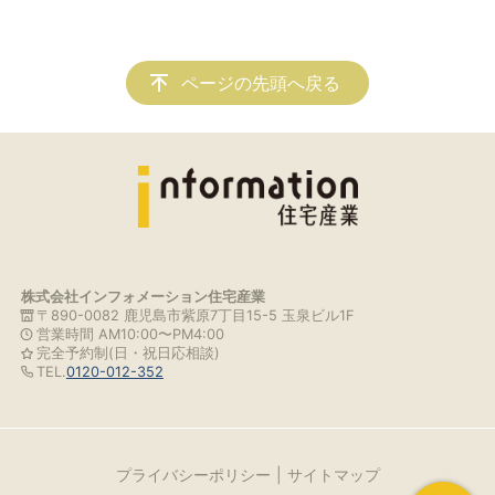
ページの先頭へ戻る
株式会社インフォメーション住宅産業
〒890-0082 鹿児島市紫原7丁目15-5 玉泉ビル1F
営業時間 AM10:00〜PM4:00
完全予約制(日・祝日応相談)
TEL.
0120-012-352
プライバシーポリシー
サイトマップ