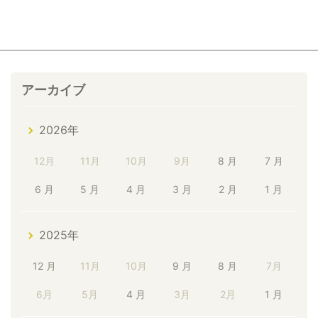
アーカイブ
2026年
12月
11月
10月
9月
8 月
7 月
6 月
5 月
4 月
3 月
2 月
1 月
2025年
12 月
11月
10月
9 月
8 月
7月
6月
5月
4 月
3月
2月
1 月