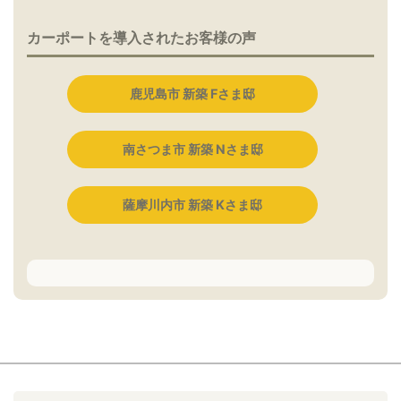
カーポートを導入されたお客様の声
鹿児島市 新築 Fさま邸
南さつま市 新築 Nさま邸
薩摩川内市 新築 Kさま邸