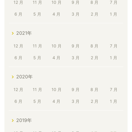
12 月
11 月
10 月
9 月
8 月
7 月
6 月
5 月
4 月
3 月
2 月
1 月
2021年
12 月
11 月
10 月
9 月
8 月
7 月
6 月
5 月
4 月
3 月
2 月
1 月
2020年
12 月
11 月
10 月
9 月
8 月
7 月
6 月
5 月
4 月
3 月
2 月
1 月
2019年