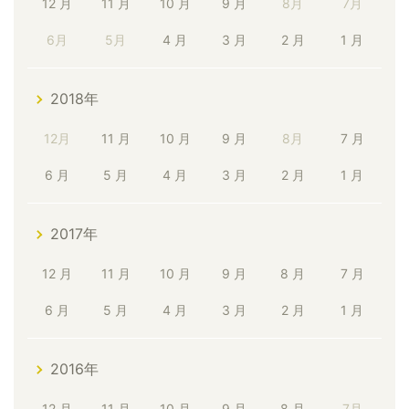
12 月
11 月
10 月
9 月
8月
7月
6月
5月
4 月
3 月
2 月
1 月
2018年
12月
11 月
10 月
9 月
8月
7 月
6 月
5 月
4 月
3 月
2 月
1 月
2017年
12 月
11 月
10 月
9 月
8 月
7 月
6 月
5 月
4 月
3 月
2 月
1 月
2016年
12 月
11 月
10 月
9 月
8 月
7月