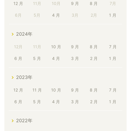
12 月
11月
10月
9 月
8 月
7月
6月
5月
4 月
3月
2月
1 月
2024年
12月
11月
10 月
9 月
8 月
7 月
6 月
5 月
4 月
3 月
2 月
1 月
2023年
12 月
11 月
10 月
9 月
8 月
7 月
6 月
5 月
4 月
3 月
2 月
1 月
2022年