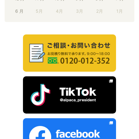
6 月
5月
4月
3月
2月
1月