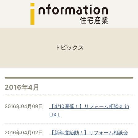
トピックス
2016年4月
2016年04月09日
【4/10開催！】リフォーム相談会 in
LIXIL
2016年04月02日
【新年度始動！】リフォーム相談会