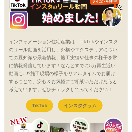
インフォメーション住宅産業は、TikTokやインスタ
のリール動画を活用し、外構やエクステリアについ
ての豆知識や最新情報、施工実績や仕事の様子を常
に情報発信しています！なんとすでに5万再生近い
動画も…!?施工現場の様子をリアルタイムでお届け
することで、安心＆お気軽にご相談いただけたらと
考えています。ぜひチェックしてみてください！
TikTok
インスタグラム