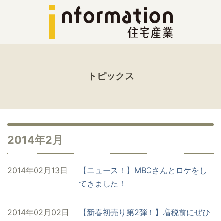
トピックス
2014年2月
2014年02月13日
【ニュース！】MBCさんとロケをし
てきました！
2014年02月02日
【新春初売り第2弾！】増税前にぜひ