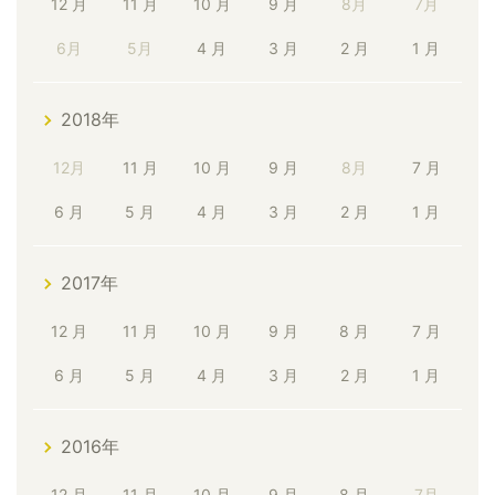
12 月
11 月
10 月
9 月
8月
7月
6月
5月
4 月
3 月
2 月
1 月
2018年
12月
11 月
10 月
9 月
8月
7 月
6 月
5 月
4 月
3 月
2 月
1 月
2017年
12 月
11 月
10 月
9 月
8 月
7 月
6 月
5 月
4 月
3 月
2 月
1 月
2016年
12 月
11 月
10 月
9 月
8 月
7月