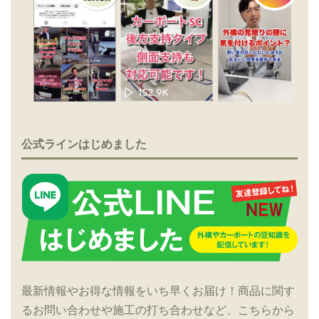
公式ラインはじめました
最新情報やお得な情報をいち早くお届け！商品に関す
るお問い合わせや施工の打ち合わせなど、こちらから