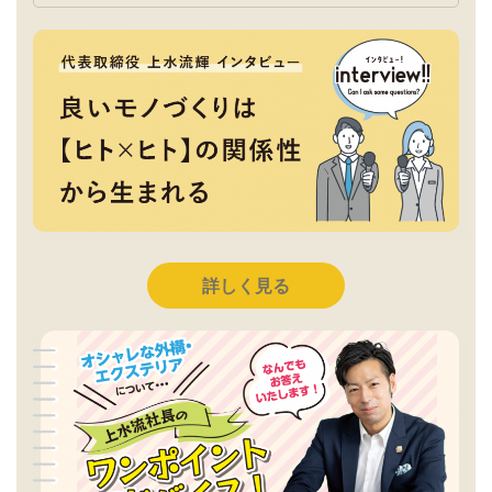
詳しく見る