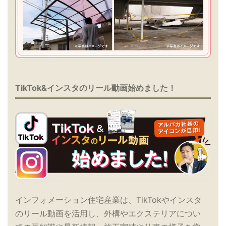
TikTok&インスタのリール動画始めました！
インフォメーション住宅産業は、TikTokやインスタ
のリール動画を活用し、外構やエクステリアについ