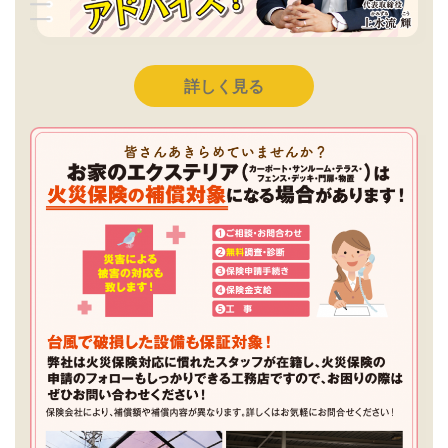
詳しく見る