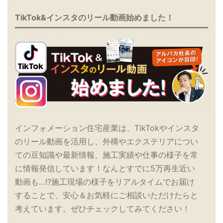
TikTok&インスタのリール動画始めました！
インフォメーション住宅産業は、TikTokやインスタ
のリール動画を活用し、外構やエクステリアについ
ての豆知識や最新情報、施工実績や仕事の様子を常
に情報発信しています！なんとすでに5万再生近い
動画も…!?施工現場の様子をリアルタイムでお届け
することで、安心＆お気軽にご相談いただけたらと
考えています。ぜひチェックしてみてください！