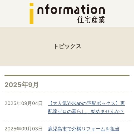
トピックス
2025年9月
2025年09月04日
【大人気YKKapの宅配ボックス】再
配達ゼロの暮らし、始めませんか？
2025年09月03日
鹿児島市で外構リフォームを担当