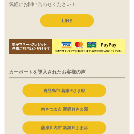
気軽にお問い合わせください！
LINE
カーポートを導入されたお客様の声
鹿児島市 新築 Fさま邸
南さつま市 新築 Nさま邸
薩摩川内市 新築 Kさま邸