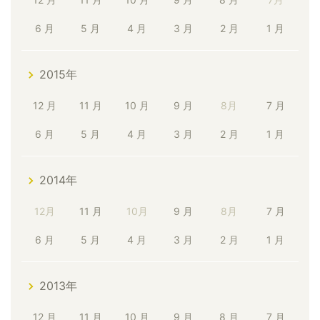
6 月
5 月
4 月
3 月
2 月
1 月
2015年
12 月
11 月
10 月
9 月
8月
7 月
6 月
5 月
4 月
3 月
2 月
1 月
2014年
12月
11 月
10月
9 月
8月
7 月
6 月
5 月
4 月
3 月
2 月
1 月
2013年
12 月
11 月
10 月
9 月
8 月
7 月