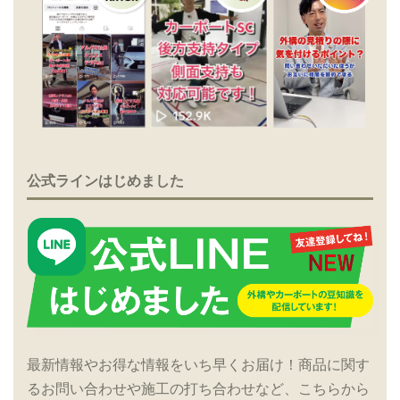
公式ラインはじめました
最新情報やお得な情報をいち早くお届け！商品に関す
るお問い合わせや施工の打ち合わせなど、こちらから