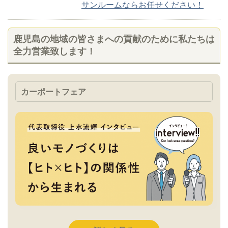
サンルームならお任せください！
鹿児島の地域の皆さまへの貢献のために私たちは
全力営業致します！
カーポートフェア