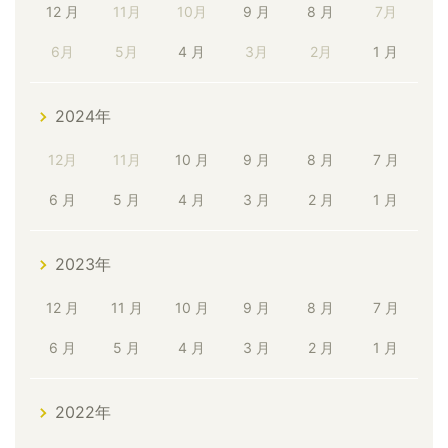
12 月
11月
10月
9 月
8 月
7月
6月
5月
4 月
3月
2月
1 月
2024年
12月
11月
10 月
9 月
8 月
7 月
6 月
5 月
4 月
3 月
2 月
1 月
2023年
12 月
11 月
10 月
9 月
8 月
7 月
6 月
5 月
4 月
3 月
2 月
1 月
2022年