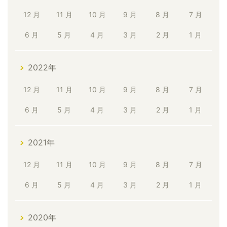
12 月
11 月
10 月
9 月
8 月
7 月
6 月
5 月
4 月
3 月
2 月
1 月
2022年
12 月
11 月
10 月
9 月
8 月
7 月
6 月
5 月
4 月
3 月
2 月
1 月
2021年
12 月
11 月
10 月
9 月
8 月
7 月
6 月
5 月
4 月
3 月
2 月
1 月
2020年