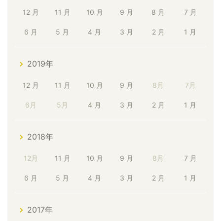
12 月
11 月
10 月
9 月
8 月
7 月
6 月
5 月
4 月
3 月
2 月
1 月
2019年
12 月
11 月
10 月
9 月
8月
7月
6月
5月
4 月
3 月
2 月
1 月
2018年
12月
11 月
10 月
9 月
8月
7 月
6 月
5 月
4 月
3 月
2 月
1 月
2017年