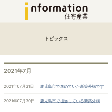
トピックス
2021年7月
2021年07月31日
鹿児島市で進めていた新築外構です！
2021年07月30日
鹿児島市で担当している新築外構