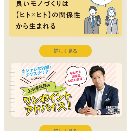
詳しく見る
詳しく見る