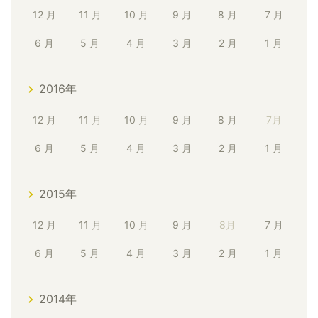
12 月
11 月
10 月
9 月
8 月
7 月
6 月
5 月
4 月
3 月
2 月
1 月
2016年
12 月
11 月
10 月
9 月
8 月
7月
6 月
5 月
4 月
3 月
2 月
1 月
2015年
12 月
11 月
10 月
9 月
8月
7 月
6 月
5 月
4 月
3 月
2 月
1 月
2014年