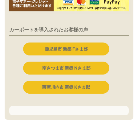
カーポートを導入されたお客様の声
鹿児島市 新築 Fさま邸
南さつま市 新築 Nさま邸
薩摩川内市 新築 Kさま邸