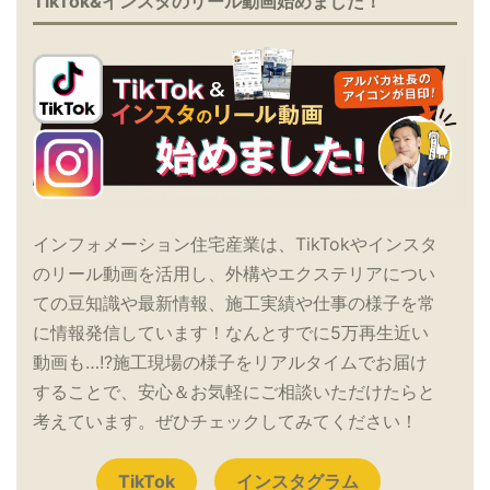
TikTok&インスタのリール動画始めました！
インフォメーション住宅産業は、TikTokやインスタ
のリール動画を活用し、外構やエクステリアについ
ての豆知識や最新情報、施工実績や仕事の様子を常
に情報発信しています！なんとすでに5万再生近い
動画も…!?施工現場の様子をリアルタイムでお届け
することで、安心＆お気軽にご相談いただけたらと
考えています。ぜひチェックしてみてください！
TikTok
インスタグラム