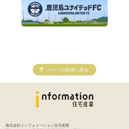
ページの先頭へ戻る
株式会社インフォメーション住宅産業