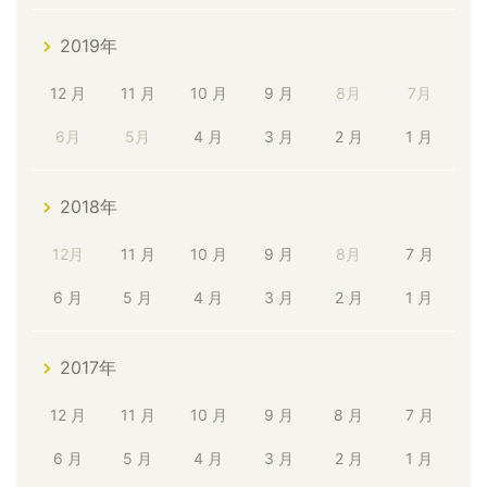
2019年
12 月
11 月
10 月
9 月
8月
7月
6月
5月
4 月
3 月
2 月
1 月
2018年
12月
11 月
10 月
9 月
8月
7 月
6 月
5 月
4 月
3 月
2 月
1 月
2017年
12 月
11 月
10 月
9 月
8 月
7 月
6 月
5 月
4 月
3 月
2 月
1 月