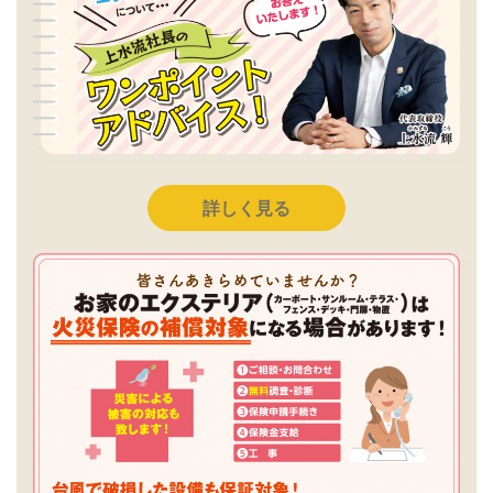
詳しく見る