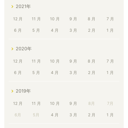
2021年
12 月
11 月
10 月
9 月
8 月
7 月
6 月
5 月
4 月
3 月
2 月
1 月
2020年
12 月
11 月
10 月
9 月
8 月
7 月
6 月
5 月
4 月
3 月
2 月
1 月
2019年
12 月
11 月
10 月
9 月
8月
7月
6月
5月
4 月
3 月
2 月
1 月