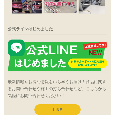
公式ラインはじめました
最新情報やお得な情報をいち早くお届け！商品に関す
るお問い合わせや施工の打ち合わせなど、こちらから
気軽にお問い合わせください！
LINE