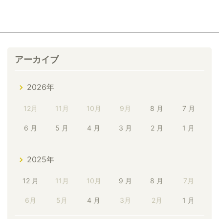
アーカイブ
2026年
12月
11月
10月
9月
8 月
7 月
6 月
5 月
4 月
3 月
2 月
1 月
2025年
12 月
11月
10月
9 月
8 月
7月
6月
5月
4 月
3月
2月
1 月