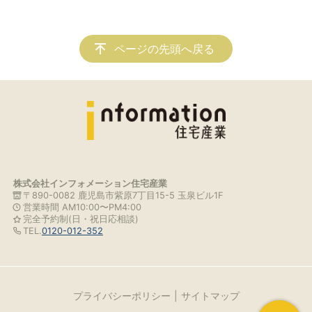
ページの先頭へ戻る
株式会社インフォメーション住宅産業
〒890-0082 鹿児島市紫原7丁目15-5 玉泉ビル1F
営業時間 AM10:00〜PM4:00
完全予約制(日・祝日応相談)
TEL.
0120-012-352
プライバシーポリシー
サイトマップ