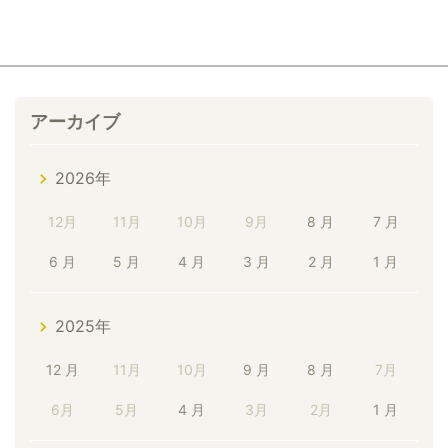
アーカイブ
2026年
12月
11月
10月
9月
8 月
7 月
6 月
5 月
4 月
3 月
2 月
1 月
2025年
12 月
11月
10月
9 月
8 月
7月
6月
5月
4 月
3月
2月
1 月