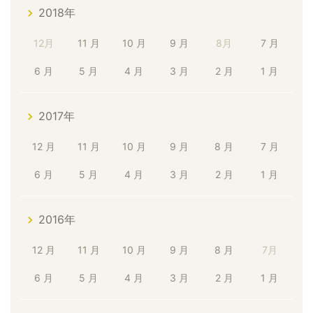
2018年
12月
11 月
10 月
9 月
8月
7 月
6 月
5 月
4 月
3 月
2 月
1 月
2017年
12 月
11 月
10 月
9 月
8 月
7 月
6 月
5 月
4 月
3 月
2 月
1 月
2016年
12 月
11 月
10 月
9 月
8 月
7月
6 月
5 月
4 月
3 月
2 月
1 月