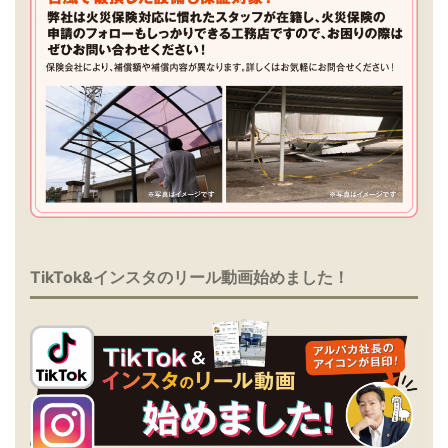
TikTok&インスタのリール動画始めました！