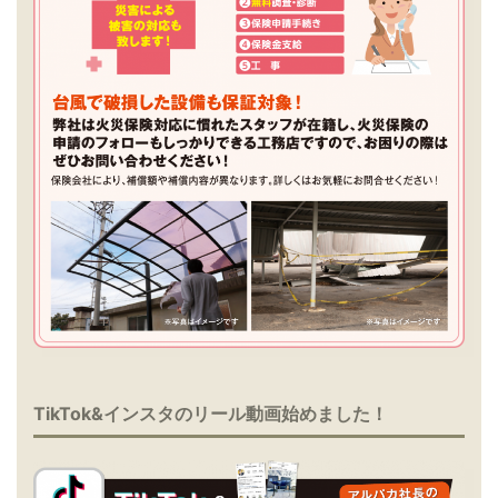
TikTok&インスタのリール動画始めました！