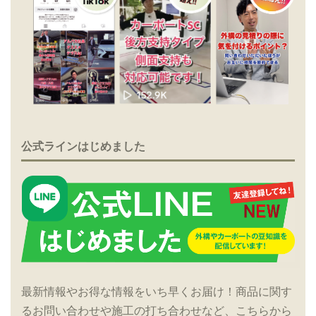
公式ラインはじめました
最新情報やお得な情報をいち早くお届け！商品に関す
るお問い合わせや施工の打ち合わせなど、こちらから