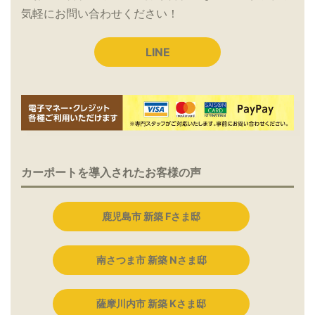
気軽にお問い合わせください！
LINE
カーポートを導入されたお客様の声
鹿児島市 新築 Fさま邸
南さつま市 新築 Nさま邸
薩摩川内市 新築 Kさま邸