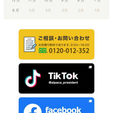
12 月
11 月
10 月
9 月
8 月
7 月
6 月
5月
4月
3月
2月
1月