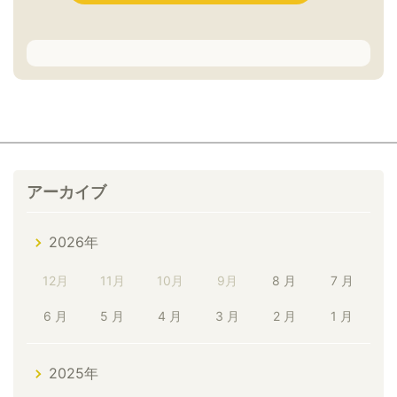
アーカイブ
2026年
12月
11月
10月
9月
8 月
7 月
6 月
5 月
4 月
3 月
2 月
1 月
2025年