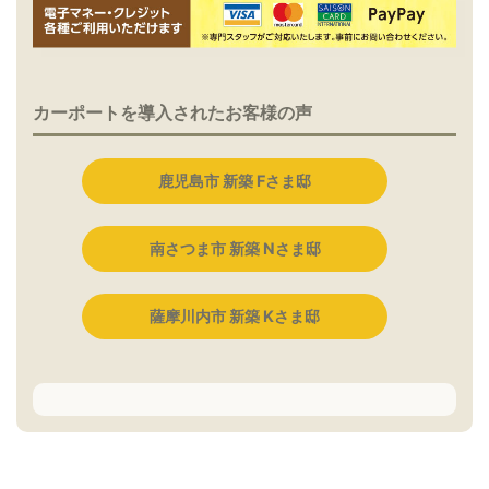
カーポートを導入されたお客様の声
鹿児島市 新築 Fさま邸
南さつま市 新築 Nさま邸
薩摩川内市 新築 Kさま邸