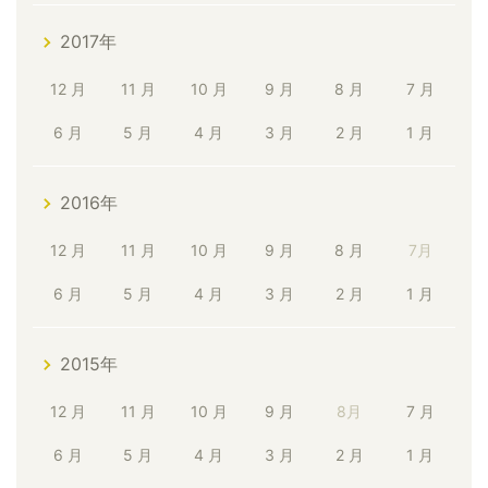
2017年
12 月
11 月
10 月
9 月
8 月
7 月
6 月
5 月
4 月
3 月
2 月
1 月
2016年
12 月
11 月
10 月
9 月
8 月
7月
6 月
5 月
4 月
3 月
2 月
1 月
2015年
12 月
11 月
10 月
9 月
8月
7 月
6 月
5 月
4 月
3 月
2 月
1 月