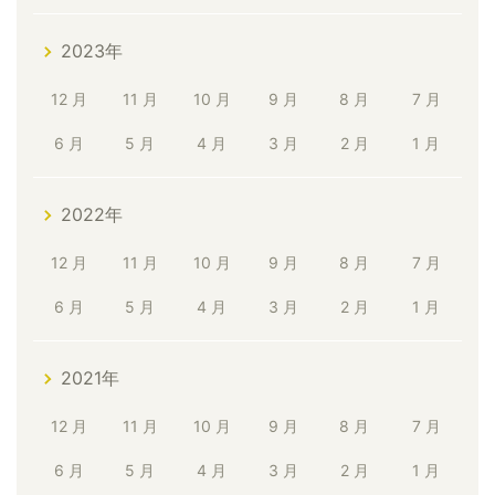
2023年
12 月
11 月
10 月
9 月
8 月
7 月
6 月
5 月
4 月
3 月
2 月
1 月
2022年
12 月
11 月
10 月
9 月
8 月
7 月
6 月
5 月
4 月
3 月
2 月
1 月
2021年
12 月
11 月
10 月
9 月
8 月
7 月
6 月
5 月
4 月
3 月
2 月
1 月