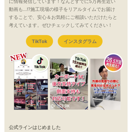
に情報発信しています！なんとすでに5万再生近い
動画も…!?施工現場の様子をリアルタイムでお届け
することで、安心＆お気軽にご相談いただけたらと
考えています。ぜひチェックしてみてください！
TikTok
インスタグラム
公式ラインはじめました