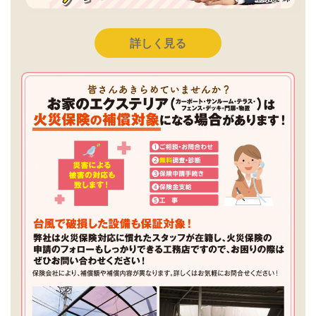
詳しく見る