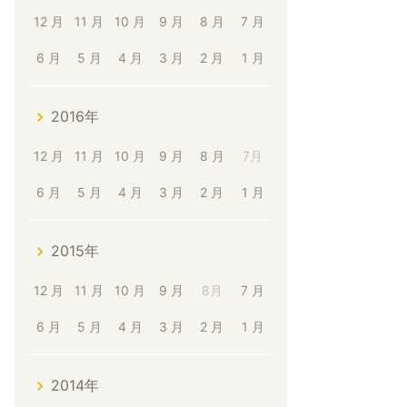
12 月
11 月
10 月
9 月
8 月
7 月
6 月
5 月
4 月
3 月
2 月
1 月
2016年
12 月
11 月
10 月
9 月
8 月
7月
6 月
5 月
4 月
3 月
2 月
1 月
2015年
12 月
11 月
10 月
9 月
8月
7 月
6 月
5 月
4 月
3 月
2 月
1 月
2014年