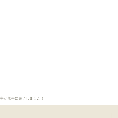
工事が無事に完了しました！