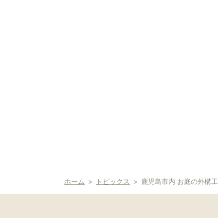
ホーム
トピックス
鹿児島市内 お庭の外構