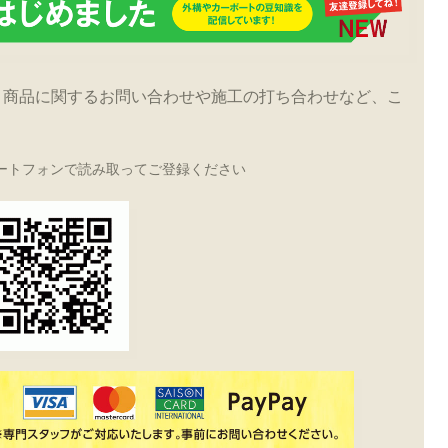
！商品に関するお問い合わせや施工の打ち合わせなど、こ
ートフォンで読み取ってご登録ください