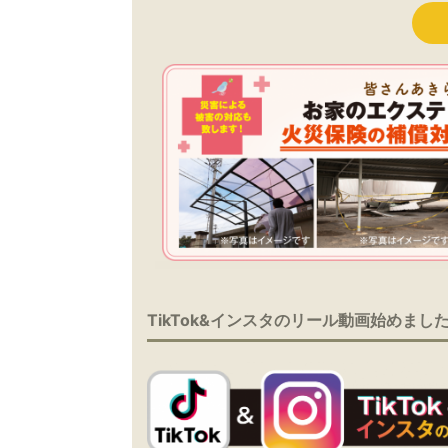
TikTok&インスタのリール動画始めまし